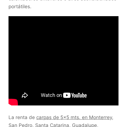
portátiles.
La renta de
carpas de 5×5 mts. en Monterrey,
San Pedro, Santa Catarina, Guadalupe,