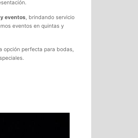
esentación.
 y eventos
, brindando servicio
emos eventos en quintas y
la opción perfecta para bodas,
speciales.