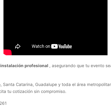
a
instalación profesional
, asegurando que tu evento se
, Santa Catarina, Guadalupe y toda el área metropolita
ita tu cotización sin compromiso.
0261