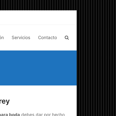
ón
Servicios
Contacto
rey
para boda
debes dar por hecho