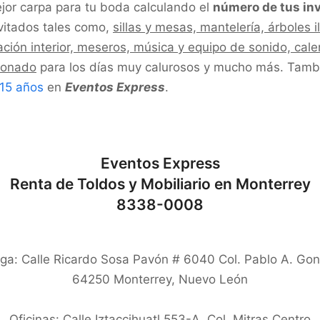
jor carpa para tu boda calculando el
número de tus in
vitados tales como,
sillas y mesas, mantelería, árboles 
ación interior, meseros, música y equipo de sonido, cale
cionado
para los días muy calurosos y mucho más. Tamb
 15 años
en
Eventos Express
.
Eventos Express
Renta de Toldos y Mobiliario en Monterrey
8338-0008
ga: Calle Ricardo Sosa Pavón # 6040 Col. Pablo A. Gon
64250
Monterrey
,
Nuevo León
Oficinas: Calle Iztaccihuatl 553-A, Col. Mitras Centro