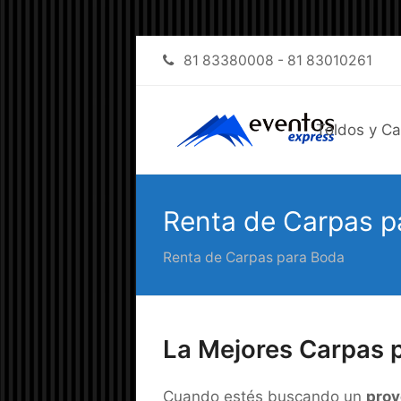
81 83380008 - 81 83010261
Toldos y C
Renta de Carpas p
Renta de Carpas para Boda
La Mejores Carpas p
Cuando estés buscando un
prov