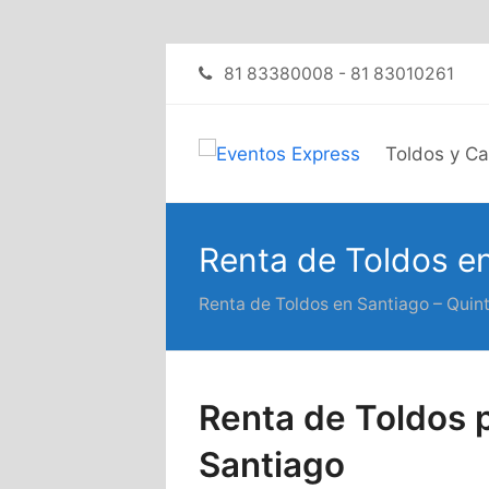
81 83380008 - 81 83010261
Toldos y C
Renta de Toldos en
Renta de Toldos en Santiago – Quint
Renta de Toldos p
Santiago