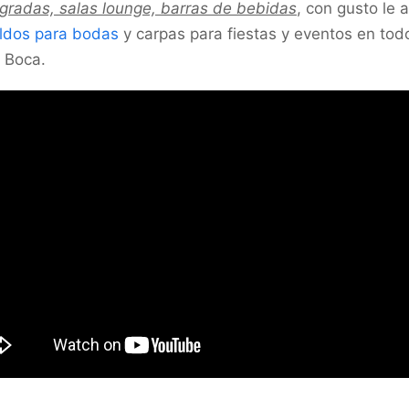
, gradas, salas lounge, barras de bebidas
, con gusto le
oldos para bodas
y carpas para fiestas y eventos en todo
a Boca.